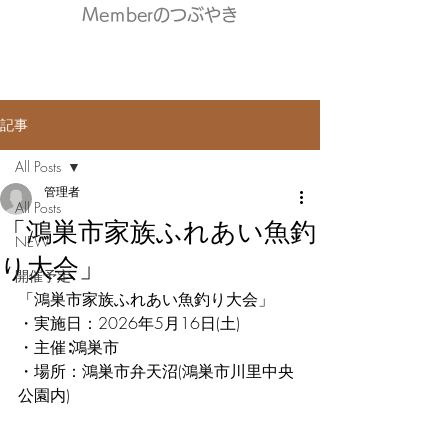
Meｍberのつぶやき
記事
All Posts
管理者
All Posts
「鴻巣市家族ふれあい魚釣
NEW
り大会」
開催予定
「鴻巣市家族ふれあい魚釣り大会」
・実施日：2026年5月16日(土)
・主催∶鴻巣市
・場所：鴻巣市弁天沼(鴻巣市川里中央
公園内)