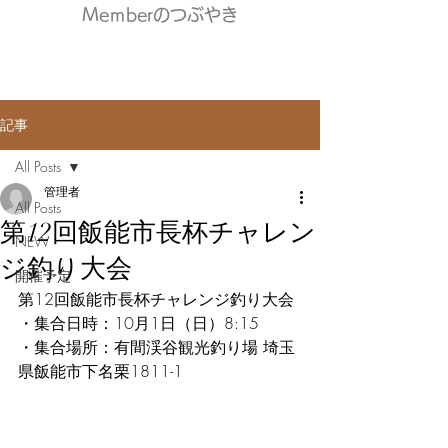
Meｍberのつぶやき
記事
All Posts
管理者
All Posts
第12回飯能市長杯チャレン
NEW
ジ釣り大会
開催予定
第12回飯能市長杯チャレンジ釣り大会
・集合日時：10月1日（日）8:15
・集合場所：有間渓谷観光釣り場 埼玉
県飯能市下名栗1811-1